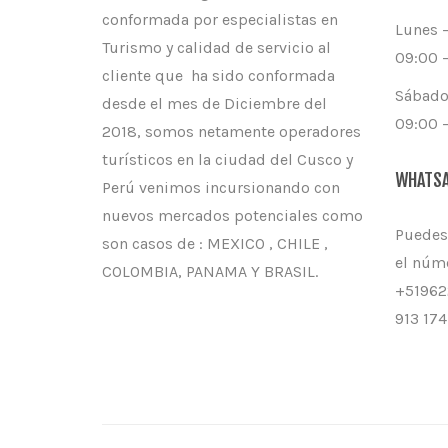
conformada por especialistas en
Lunes –
Turismo y calidad de servicio al
09:00 –
cliente que ha sido conformada
Sábado
desde el mes de Diciembre del
09:00 –
2018, somos netamente operadores
turísticos en la ciudad del Cusco y
WHATS
Perú venimos incursionando con
nuevos mercados potenciales como
Puedes
son casos de : MEXICO , CHILE ,
el núm
COLOMBIA, PANAMA Y BRASIL.
+51962
913 174