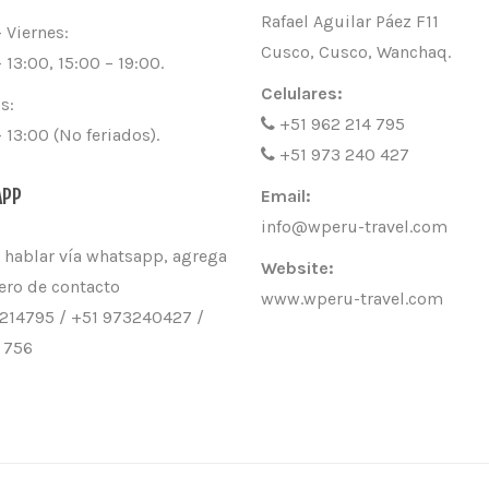
Rafael Aguilar Páez F11
 Viernes:
Cusco, Cusco, Wanchaq.
 13:00, 15:00 – 19:00.
Celulares:
s:
+51 962 214 795
 13:00 (No feriados).
+51 973 240 427
APP
Email:
info@wperu-travel.com
 hablar vía whatsapp, agrega
Website:
ero de contacto
www.wperu-travel.com
214795 / +51 973240427 /
 756