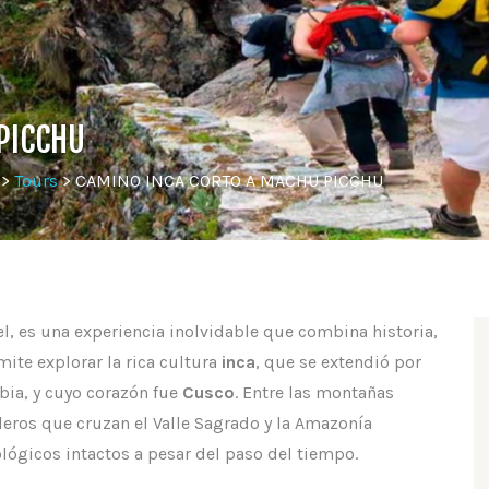
PICCHU
>
Tours
>
CAMINO INCA CORTO A MACHU PICCHU
el, es una experiencia inolvidable que combina historia,
mite explorar la rica cultura
inca
, que se extendió por
mbia, y cuyo corazón fue
Cusco
. Entre las montañas
deros que cruzan el Valle Sagrado y la Amazonía
lógicos intactos a pesar del paso del tiempo.