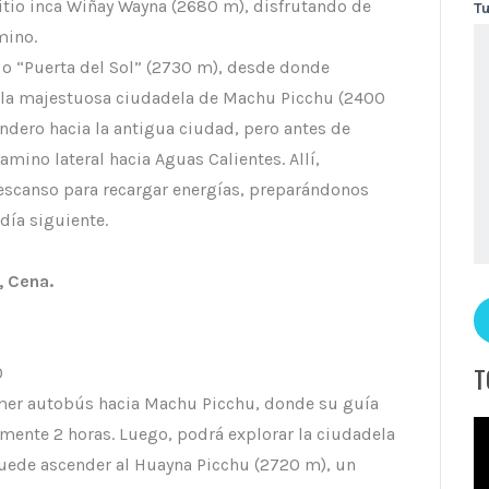
sitio inca Wiñay Wayna (2680 m), disfrutando de
T
mino.
o “Puerta del Sol” (2730 m), desde donde
 la majestuosa ciudadela de Machu Picchu (2400
ndero hacia la antigua ciudad, pero antes de
ino lateral hacia Aguas Calientes. Allí,
escanso para recargar energías, preparándonos
día siguiente.
, Cena.
O
T
mer autobús hacia Machu Picchu, donde su guía
mente 2 horas. Luego, podrá explorar la ciudadela
puede ascender al Huayna Picchu (2720 m), un