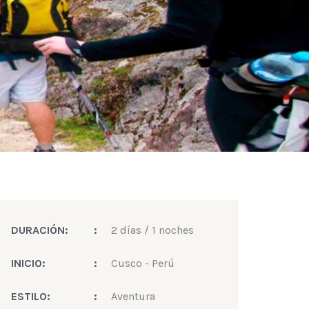
DURACIÓN:
:
2 días / 1 noches
INICIO:
:
Cusco - Perú
ESTILO:
:
Aventura