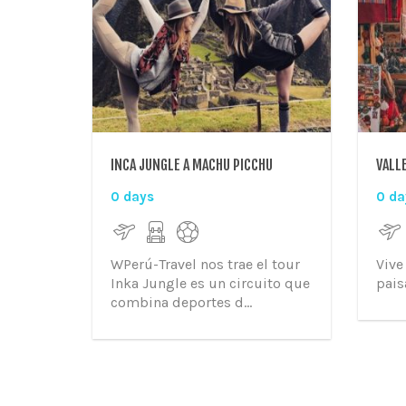
INCA JUNGLE A MACHU PICCHU
VALL
0 days
0 da
WPerú-Travel nos trae el tour
Vive
Inka Jungle es un circuito que
pais
combina deportes d...