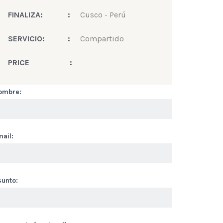
FINALIZA:
:
Cusco - Perú
SERVICIO:
:
Compartido
PRICE
:
ombre:
ail:
sunto: