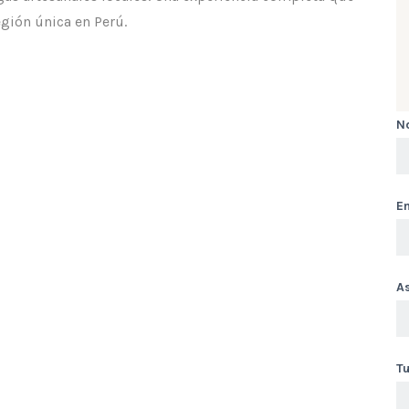
egión única en Perú.
N
Em
A
T