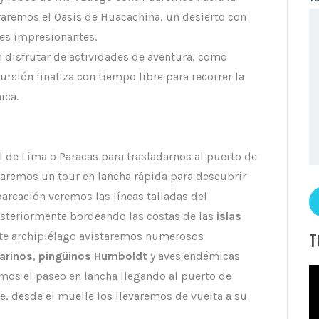
oraremos el Oasis de Huacachina, un desierto con
jes impresionantes.
 disfrutar de actividades de aventura, como
rsión finaliza con tiempo libre para recorrer la
ica.
l de Lima o Paracas para trasladarnos al puerto de
zaremos un tour en lancha rápida para descubrir
barcación veremos las líneas talladas del
osteriormente bordeando las costas de las
islas
ste archipiélago avistaremos numerosos
T
arinos
,
pingüinos Humboldt
y aves endémicas
emos el paseo en lancha llegando al puerto de
, desde el muelle los llevaremos de vuelta a su