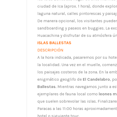
ciudad de Ica (aprox. 1 hora), donde expl
laguna natural, calles pintorescas y paisa
De manera opcional, los visitantes pueden
sandboarding y paseos en buggies. La excu
Huacachina y disfrutar de su atmósfera ún
ISLAS BALLESTAS
DESCRIPCIÓN
A la hora indicada, pasaremos por su hote
la localidad. Una vez en el muelle, comen
los paisajes costeros de la zona. En la em
enigmático geoglifo de
El Candelabro
, p
Ballestas
. Mientras navegamos junto a e
ejemplares de fauna local como
leones m
que suelen sobrevolar las islas. Finalizar
Paracas a las 11:00 horas aproximadamente
hotel o siguiente tour.