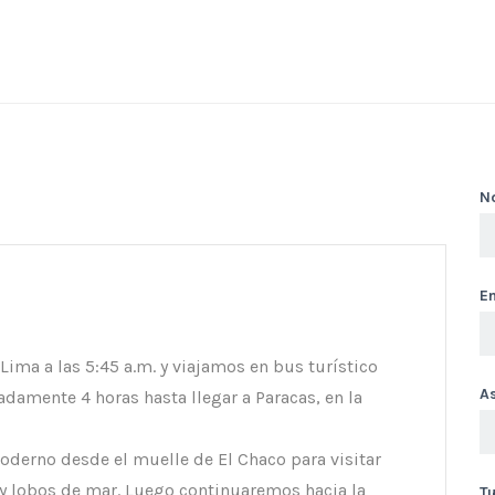
N
Em
ma a las 5:45 a.m. y viajamos en bus turístico
A
damente 4 horas hasta llegar a Paracas, en la
derno desde el muelle de El Chaco para visitar
s y lobos de mar. Luego continuaremos hacia la
T