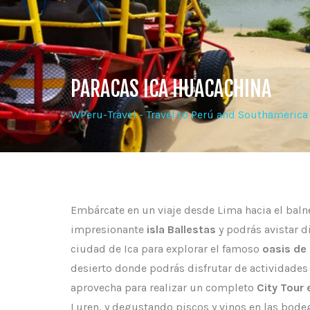
PARACAS ICA HUACACHINA
WPeru-Travel - Travel to Perú and Southamerica
Embárcate en un viaje desde Lima hacia el balnea
impresionante
isla Ballestas
y podrás avistar d
ciudad de Ica para explorar el famoso
oasis de
desierto donde podrás disfrutar de actividade
aprovecha para realizar un completo
City Tour 
Luren, y degustando piscos y vinos en las bode