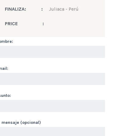
FINALIZA:
:
Juliaca - Perú
PRICE
:
ombre:
ail:
sunto:
u mensaje (opcional)